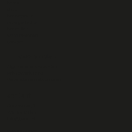
home
shop
het ontstaan
onze gedachte
het milieu
word member!
contact
voorwaarden
Algemene Voorwaarden
Privacyverklaring
Verzenden en retourneren
contact
Goornstraat 2
7751 EB Dalen
info@bandi.nl
KvK: 88468143