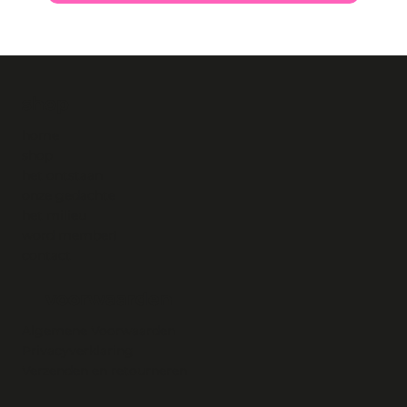
shop
home
shop
het ontstaan
onze gedachte
het milieu
word member!
contact
voorwaarden
Algemene Voorwaarden
Privacyverklaring
Verzenden en retourneren