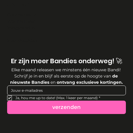
contact
Goornstraat 2
7751 EB Dalen
info@bandi.nl
KvK: 88468143
Er zijn meer Bandies onderweg! 🚀
Elke maand releasen we minstens één nieuwe Bandi! 
Schrijf je in en blijf als eerste op de hoogte van 
de 
nieuwste Bandies
 en 
ontvang exclusieve kortingen.
Ja, hou me up to date! (Max. 1 keer per maand)
*
verzenden