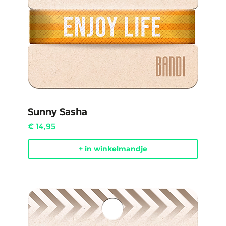
Sunny Sasha
Prijs
€ 14,95
+ in winkelmandje